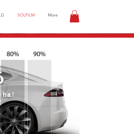
LG
SOLFILM
More
ö
 ha!