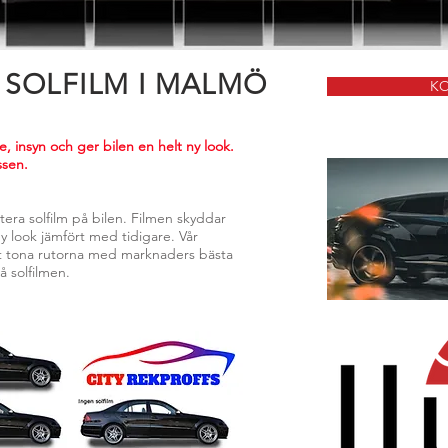
SOLFILM I MALMÖ
KO
, insyn och ger bilen en helt ny look.
ssen.
tera solfilm på bilen. Filmen skyddar
y look jämfört med tidigare. Vår
tt tona rutorna med marknaders bästa
på solfilmen.