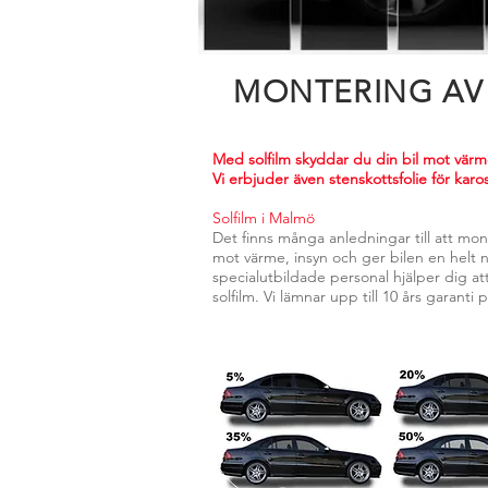
MONTERING AV 
Med solfilm skyddar du din bil mot värme
Vi erbjuder även stenskottsfolie för karo
Solfilm i Malmö
Det finns många anledningar till att mon
mot värme, insyn och ger bilen en helt n
specialutbildade personal hjälper dig a
solfilm. Vi lämnar upp till 10 års garanti 