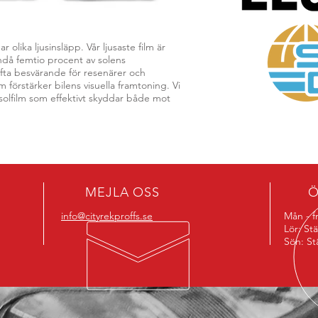
ar olika ljusinsläpp. Vår ljusaste film är
ndå femtio procent av solens
ofta besvärande för resenärer och
 förstärker bilens visuella framtoning. Vi
solfilm som effektivt skyddar både mot
MEJLA OSS
Ö
info@cityrekproffs.se
Mån - fr
Lör: St
Sön: St