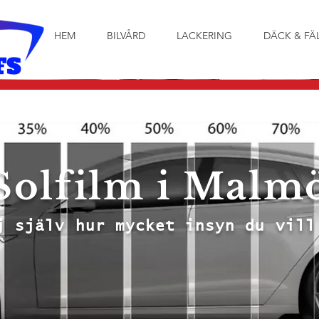
HEM
BILVÅRD
LACKERING
DÄCK & FÄ
Solfilm i Malm
j själv hur mycket insyn du vill