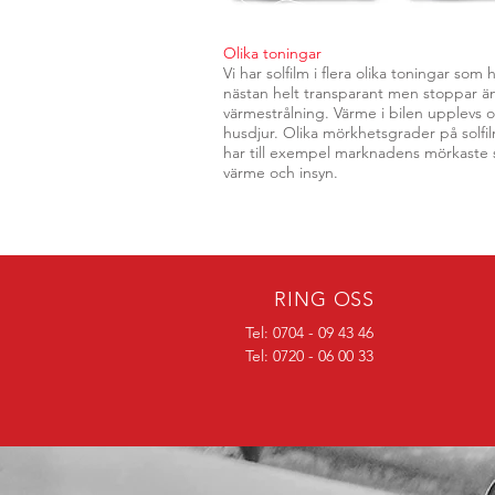
Olika toningar​
Vi har solfilm i flera olika toningar som h
nästan helt transparant men stoppar ä
värmestrålning. Värme i bilen upplevs 
husdjur. Olika mörkhetsgrader på solfilm
har till exempel marknadens mörkaste 
värme och insyn.
RING OSS
Tel: 0704 - 09 43 46
Tel: 0720 - 06 00 33